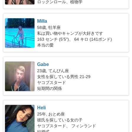
ロックンロール、植物学
Milla
58歳, 牡羊座
私は買い物やキャンプが大好きです
163 センチ (5'5")、 64 キロ (141ポンド)
本当の愛
Gabe
23歳, てんびん座
女性を探している男性 21-29
ヤコブスタード
短期間の関係
Heli
25年, おとめ座
彼氏を探している女の子
ヤコブスタード、 フィンランド
結婚式