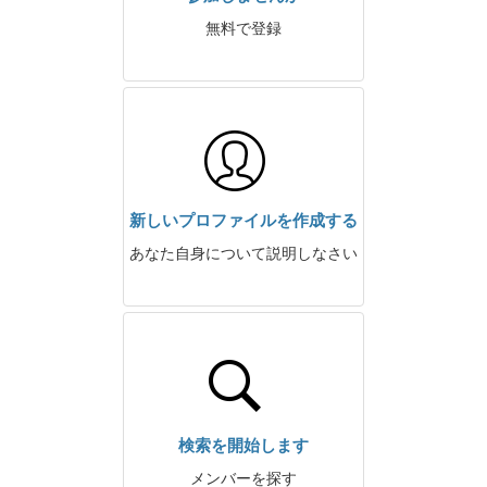
無料で登録
新しいプロファイルを作成する
あなた自身について説明しなさい
検索を開始します
メンバーを探す