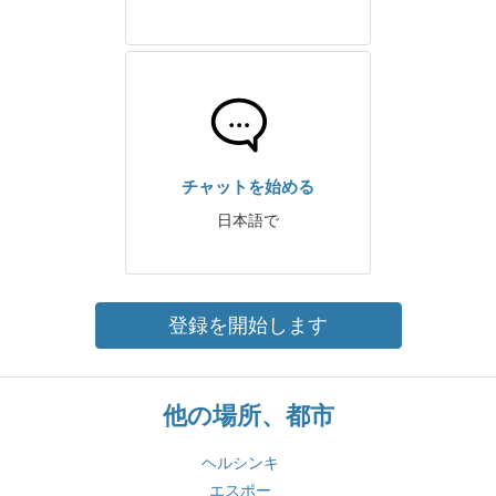
チャットを始める
日本語で
登録を開始します
他の場所、都市
ヘルシンキ
エスポー