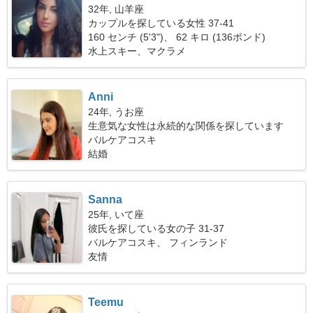
32年, 山羊座
カップルを探している女性 37-41
160 センチ (5'3")、 62 キロ (136ポンド)
水上スキー、マクラメ
Anni
24年, うお座
生意気な女性は永続的な関係を探しています
バルケアコスキ
結婚
Sanna
25年, いて座
彼氏を探している女の子 31-37
バルケアコスキ、 フィンランド
友情
Teemu