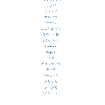
ケラバ
ビフティ
カルフラ
ラーヘ
ユロヤルヴィ
ラウッタ島
レンパーラ
Laukaa
Anjala
ロイマー
オリマティラ
ラプア
ナーンタリ
クリッカ
ソトカモ
フィンランド