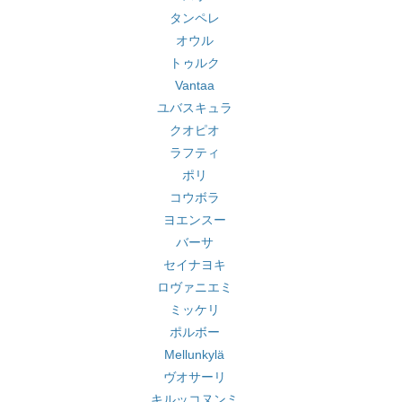
タンペレ
オウル
トゥルク
Vantaa
ユバスキュラ
クオピオ
ラフティ
ポリ
コウボラ
ヨエンスー
バーサ
セイナヨキ
ロヴァニエミ
ミッケリ
ポルボー
Mellunkylä
ヴオサーリ
キルッコヌンミ