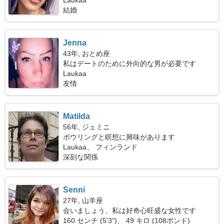
Laukaa
結婚
Jenna
43年, おとめ座
私はデートのために外向的な男が必要です
Laukaa
友情
Matilda
56年, ジェミニ
ボウリングと瞑想に興味があります
Laukaa、 フィンランド
深刻な関係
Senni
27年, 山羊座
会いましょう、私は好奇心旺盛な女性です
160 センチ (5'3")、 49 キロ (108ポンド)