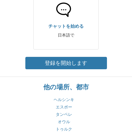
チャットを始める
日本語で
登録を開始します
他の場所、都市
ヘルシンキ
エスポー
タンペレ
オウル
トゥルク