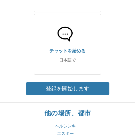
チャットを始める
日本語で
登録を開始します
他の場所、都市
ヘルシンキ
エスポー