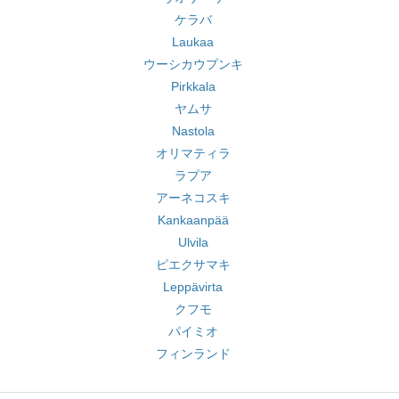
ケラバ
Laukaa
ウーシカウプンキ
Pirkkala
ヤムサ
Nastola
オリマティラ
ラプア
アーネコスキ
Kankaanpää
Ulvila
ピエクサマキ
Leppävirta
クフモ
パイミオ
フィンランド