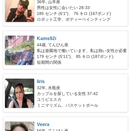
36年, 山羊座
男性は女性に会いたい 28-33
185 センチ (6'1")、 76 キロ (167ポンド)
ロボット工学、ボディーペインティング
Kams92i
44歳, てんびん座
私は遊園地で働いています、私は熱い女性が必要
です
179 センチ (5'11")、 85 キロ (187ポンド)
短期間の関係
Iiris
32年, 水瓶座
カップルを探している女性 37-42
ユリビエスカ
ミニマリズム、バスケットボール
Veera
56年, てんびん座