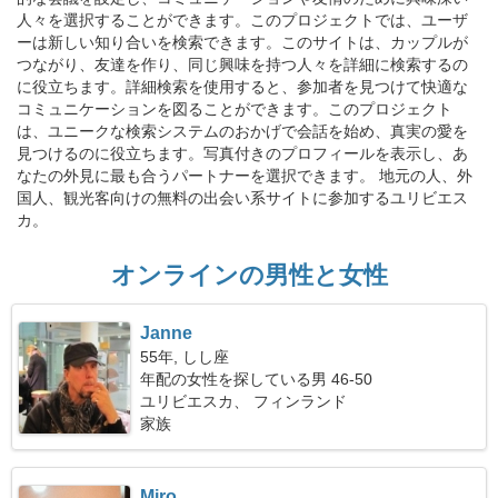
人々を選択することができます。このプロジェクトでは、ユーザ
ーは新しい知り合いを検索できます。このサイトは、カップルが
つながり、友達を作り、同じ興味を持つ人々を詳細に検索するの
に役立ちます。詳細検索を使用すると、参加者を見つけて快適な
コミュニケーションを図ることができます。このプロジェクト
は、ユニークな検索システムのおかげで会話を始め、真実の愛を
見つけるのに役立ちます。写真付きのプロフィールを表示し、あ
なたの外見に最も合うパートナーを選択できます。 地元の人、外
国人、観光客向けの無料の出会い系サイトに参加するユリビエス
カ。
オンラインの男性と女性
Janne
55年, しし座
年配の女性を探している男 46-50
ユリビエスカ、 フィンランド
家族
Miro