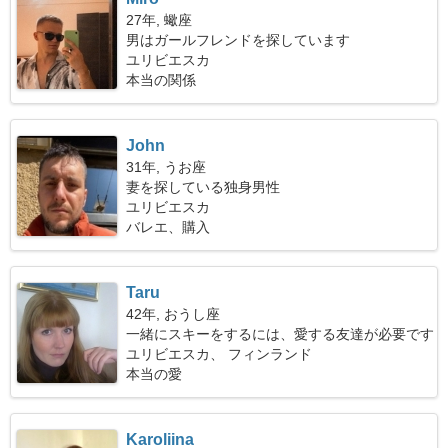
27年, 蠍座
男はガールフレンドを探しています
ユリビエスカ
本当の関係
John
31年, うお座
妻を探している独身男性
ユリビエスカ
バレエ、購入
Taru
42年, おうし座
一緒にスキーをするには、愛する友達が必要です
ユリビエスカ、 フィンランド
本当の愛
Karoliina