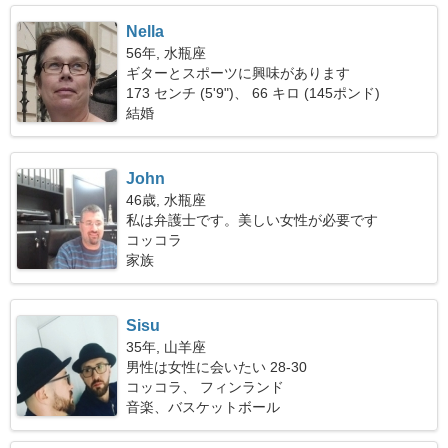
Nella
56年, 水瓶座
ギターとスポーツに興味があります
173 センチ (5'9")、 66 キロ (145ポンド)
結婚
John
46歳, 水瓶座
私は弁護士です。美しい女性が必要です
コッコラ
家族
Sisu
35年, 山羊座
男性は女性に会いたい 28-30
コッコラ、 フィンランド
音楽、バスケットボール