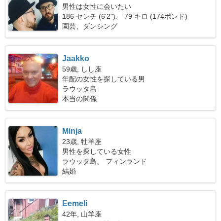
男性は女性に会いたい
186 センチ (6'2")、 79 キロ (174ポンド)
園芸、ダンシング
Jaakko
59歳, しし座
年配の女性を探している男
ラウッタ島
本当の関係
Minja
23歳, 牡羊座
男性を探している女性
ラウッタ島、 フィンランド
結婚
Eemeli
42年, 山羊座