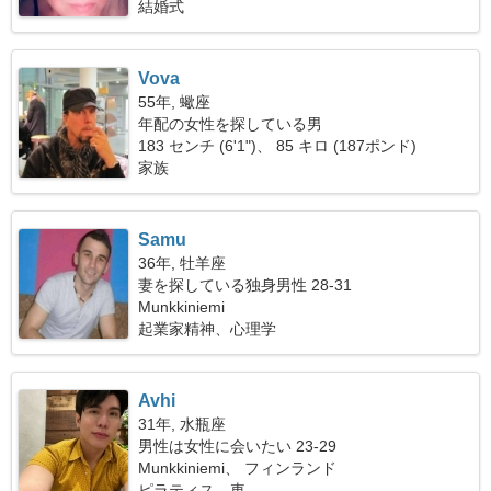
結婚式
Vova
55年, 蠍座
年配の女性を探している男
183 センチ (6'1")、 85 キロ (187ポンド)
家族
Samu
36年, 牡羊座
妻を探している独身男性 28-31
Munkkiniemi
起業家精神、心理学
Avhi
31年, 水瓶座
男性は女性に会いたい 23-29
Munkkiniemi、 フィンランド
ピラティス、車