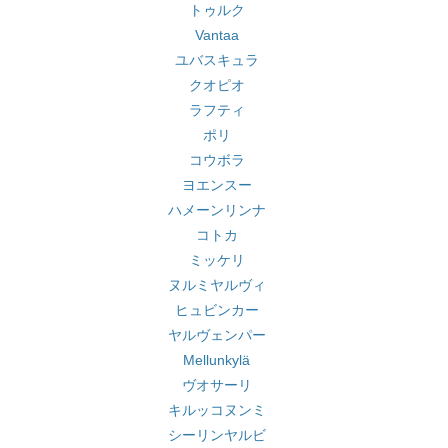
トゥルク
Vantaa
ユバスキュラ
クオピオ
ラフティ
ポリ
コウボラ
ヨエンスー
ハメーンリンナ
コトカ
ミッケリ
ヌルミヤルヴィ
ヒュビンカー
ヤルヴェンパー
Mellunkylä
ヴオサーリ
キルッコヌンミ
シーリンヤルビ