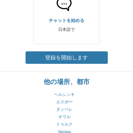
チャットを始める
日本語で
登録を開始します
他の場所、都市
ヘルシンキ
エスポー
タンペレ
オウル
トゥルク
Vantaa