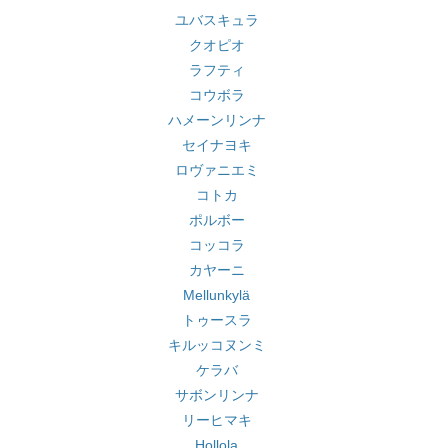
ユバスキュラ
クオピオ
ラフティ
コウボラ
ハメーンリンナ
セイナヨキ
ロヴァニエミ
コトカ
ポルボー
コッコラ
カヤーニ
Mellunkylä
トゥースラ
キルッコヌンミ
ケラバ
サボンリンナ
リーヒマキ
Hollola