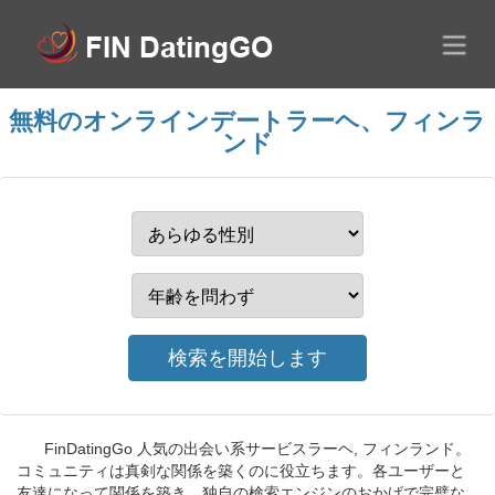
無料のオンラインデートラーヘ、フィンラ
ンド
FinDatingGo 人気の出会い系サービスラーヘ, フィンランド。
コミュニティは真剣な関係を築くのに役立ちます。各ユーザーと
友達になって関係を築き、独自の検索エンジンのおかげで完璧な