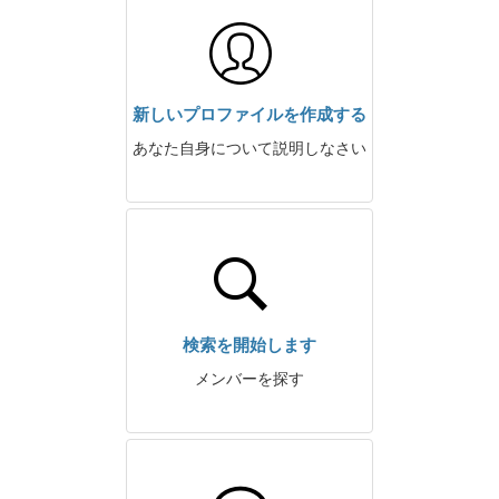
新しいプロファイルを作成する
あなた自身について説明しなさい
検索を開始します
メンバーを探す