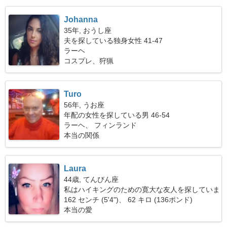
Johanna
35年, おうし座
夫を探している独身女性 41-47
ラーヘ
コスプレ、狩猟
Turo
56年, うお座
年配の女性を探している男 46-54
ラーヘ、 フィンランド
本当の関係
Laura
44歳, てんびん座
私はハイキングのための寛大な友人を探していま
す
162 センチ (5'4")、 62 キロ (136ポンド)
本当の愛