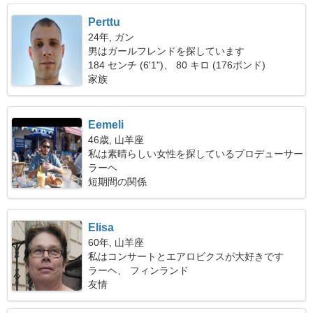
Perttu
24年, ガン
男はガールフレンドを探しています
184 センチ (6'1")、 80 キロ (176ポンド)
家族
Eemeli
46歳, 山羊座
私は素晴らしい女性を探しているプロデューサー
です
ラーヘ
短期間の関係
Elisa
60年, 山羊座
私はコンサートとエアロビクスが大好きです
ラーヘ、 フィンランド
友情